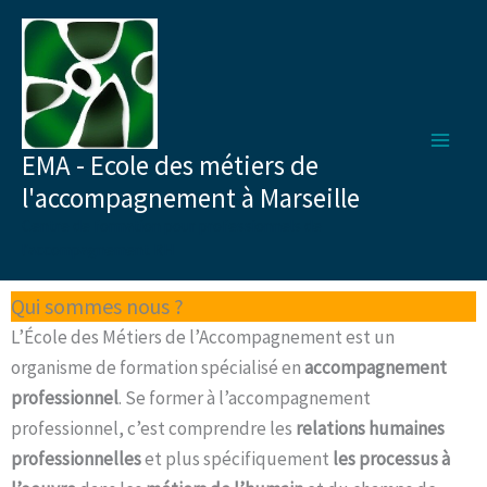
Aller
au
contenu
EMA - Ecole des métiers de
l'accompagnement à Marseille
Centre de formation pour professionnels de
l'accompagnement RH
Qui sommes nous ?
L’École des Métiers de l’Accompagnement est un
organisme de formation spécialisé en
accompagnement
professionnel
. Se former à l’accompagnement
professionnel, c’est comprendre les
relations humaines
professionnelles
et plus spécifiquement
les processus à