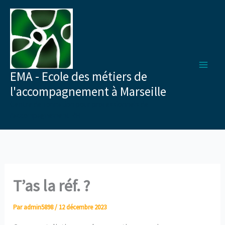
Aller
au
contenu
EMA - Ecole des métiers de
l'accompagnement à Marseille
Centre de formation pour professionnels de
l'accompagnement RH
T’as la réf. ?
Par
admin5898
/
12 décembre 2023